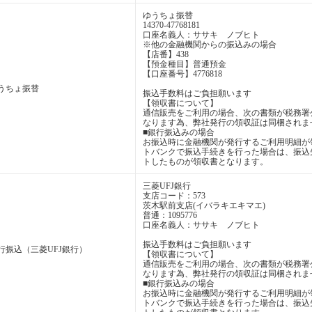
ゆうちょ振替
14370-47768181
口座名義人：ササキ ノブヒト
※他の金融機関からの振込みの場合
【店番】438
【預金種目】普通預金
【口座番号】4776818
うちょ振替
振込手数料はご負担願います
【領収書について】
通信販売をご利用の場合、次の書類が税務署
なります為、弊社発行の領収証は同梱されま
■銀行振込みの場合
お振込時に金融機関が発行するご利用明細が
トバンクで振込手続きを行った場合は、振込
トしたものが領収書となります。
三菱UFJ銀行
支店コード：573
茨木駅前支店(イバラキエキマエ)
普通：1095776
口座名義人：ササキ ノブヒト
振込手数料はご負担願います
行振込（三菱UFJ銀行）
【領収書について】
通信販売をご利用の場合、次の書類が税務署
なります為、弊社発行の領収証は同梱されま
■銀行振込みの場合
お振込時に金融機関が発行するご利用明細が
トバンクで振込手続きを行った場合は、振込