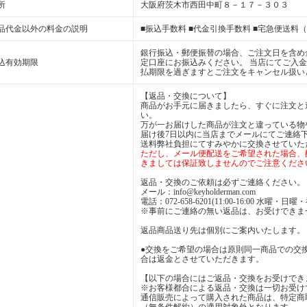
所
大阪府茨木市西田中町８－１７－３０３
品代金以外の料金の説明
■振込手数料 ■代金引換手数料 ■宅急便送料（
銀行振込・郵便振替の場合、ご注文日を含め
込有効期限
定口座にお振込みください。 当店にてご入
払期限を過ぎますとご注文をキャンセル扱い
【返品・交換について】
商品がお手元に届きましたら、すぐに注文と
い。
万が一お届けした商品が注文と違っている物
届け後7日以内に当店までメールにてご連絡
送料弊社負担にてすみやかに交換させていた
ただし、メール便配送をご希望された場合、
きましては保証致しませんのでご注意くださ
返品・交換のご依頼は必ずご連絡ください。
メール：info@keyholderman.com
電話：072-658-6201(11:00-16:00 水曜・
※事前にご連絡の無い返品は、お受けできま
返品商品送り先は個別にご案内いたします。
●交換をご希望の場合は原則同一商品での交
合は返金とさせていただきます。
【以下の場合にはご返品・交換をお受けでき
※お客様都合による返品・交換は一切お受け
通信販売によって購入された商品は、特定商