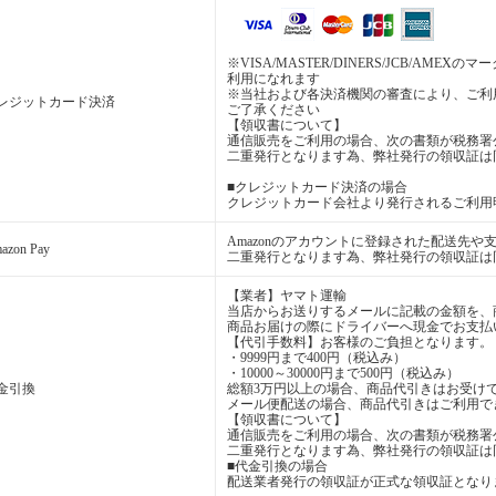
※VISA/MASTER/DINERS/JCB/A
利用になれます
※当社および各決済機関の審査により、ご利
レジットカード決済
ご了承ください
【領収書について】
通信販売をご利用の場合、次の書類が税務署
二重発行となります為、弊社発行の領収証は
■クレジットカード決済の場合
クレジットカード会社より発行されるご利用
Amazonのアカウントに登録された配送先
azon Pay
二重発行となります為、弊社発行の領収証は
【業者】ヤマト運輸
当店からお送りするメールに記載の金額を、
商品お届けの際にドライバーへ現金でお支払
【代引手数料】お客様のご負担となります。
・9999円まで400円（税込み）
・10000～30000円まで500円（税込み）
金引換
総額3万円以上の場合、商品代引きはお受け
メール便配送の場合、商品代引きはご利用で
【領収書について】
通信販売をご利用の場合、次の書類が税務署
二重発行となります為、弊社発行の領収証は
■代金引換の場合
配送業者発行の領収証が正式な領収証となり