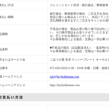
支払い方法
クレジットカード決済・銀行振込・郵便振替
銀行振込・郵便振替の場合、ご注文日を含め
支払い期限
指定口座にお振込みください。 当店にてご
支払期限を過ぎますとご注文をキャンセル扱
不良品の場合、商品お受け取り後7日以内に
い。その後代替品をお送りさせていただきま
品期限
は、応じかねる場合がございます。
※お客様都合による返品・交換は一切お断り
■不良品の場合（誤品配送含む） ・返送時の
品送料
※お客様都合による返品・交換は一切お断り
号またはサービス名
ごほうび屋 本店 ナンバープレート キーホル
話番号
072-658-6201(11:00－16:00 水曜・日曜・祝
開メールアドレス
info@keyholderman.com
ームページアドレス
https://keyholderman.com