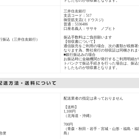
トしたものが領収書となります。
三井住友銀行
支店コード：517
御堂筋支店(ミドウスジ)
普通：5336486
口座名義人：ササキ ノブヒト
振込手数料はご負担願います
行振込（三井住友銀行）
【領収書について】
通信販売をご利用の場合、次の書類が税務署
なります為、弊社発行の領収証は同梱されま
■銀行振込みの場合
お振込時に金融機関が発行するご利用明細が
トバンクで振込手続きを行った場合は、振込
トしたものが領収書となります。
配送業者の指定は承っておりません
【送料】
1,100円
（北海道・沖縄）
700円
（青森・秋田・岩手・宮城・山形・福島・福
急便
島）