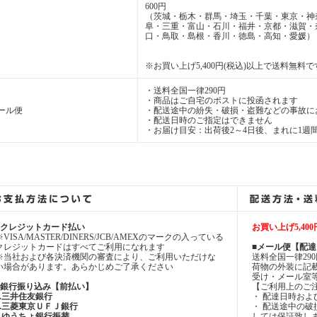
600円
（茨城・栃木・群馬・埼玉・千葉・東京・神
阜・三重・富山・石川・福井・京都・滋賀・
口・鳥取・島根・香川・徳島・高知・愛媛）
※お買い上げ5,400円(税込)以上で送料無料で
・送料全国一律290円
・商品はご自宅のポストに投函されます
ール便
・配送途中の紛失・破損・盗難などの事故に
・配送日時のご指定はできません
・お届け目安：出荷後2～4日後、まれに1週
■クレジットカード払い
お買い上げ5,4
※VISA/MASTER/DINERS/JCB/AMEXのマークの入っている
クレジットカードはすべてご利用になれます
■メール便【配
※当社および各決済機関の審査により、ご利用いただけな
送料全国一律290
い場合があります。あらかじめご了承ください
荷物の外装に記
受け・メール室
■銀行振り込み【前払い】
【ご利用上のご
1.三井住友銀行
・ 配達日時お
2.三菱東京ＵＦＪ銀行
・ 配送途中の
3.ゆうちょ銀行振替
しては保証致し