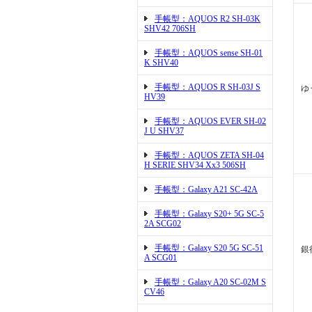
手帳型：AQUOS R2 SH-03K
SHV42 706SH
手帳型：AQUOS sense SH-01
K SHV40
手帳型：AQUOS R SH-03J S
ゆ
HV39
手帳型：AQUOS EVER SH-02
J U SHV37
手帳型：AQUOS ZETA SH-04
H SERIE SHV34 Xx3 506SH
手帳型：Galaxy A21 SC-42A
手帳型：Galaxy S20+ 5G SC-5
2A SCG02
手帳型：Galaxy S20 5G SC-51
銀
A SCG01
手帳型：Galaxy A20 SC-02M S
CV46