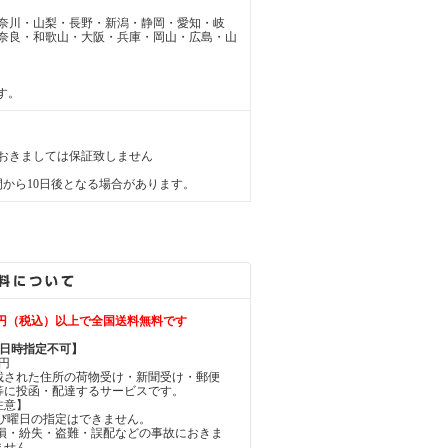
奈川・山梨・長野・新潟・静岡・愛知・岐
奈良・和歌山・大阪・兵庫・岡山・広島・山
す。
おきましては保証致しません
間から10日後となる場合があります。
00円（税込）以上で全国送料無料です
達日時指定不可】
円
載された住所の荷物受け・新聞受け・郵便
等に投函・配達するサービスです。
注意】
よび曜日の指定はできません。
破損・紛失・盗難・誤配などの事故におきま
ません。