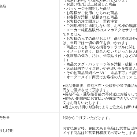
（無条件解約）の適用対象外となります
・お届け後7日以上経過した商品
良品
・パッケージを開封した商品
・お客様がご使用になられた商品
・お客様が汚損・破損された商品
・お客様の注文間違い、重複注文
・ご利用機種に適応しない等、お客様の確認
・メーカー純正品以外のスマホアクセサリー
できません
・お客様の元での商品および、商品本体以外
は、当店では一切の責任を負いかねます
・商品による如何なる損害やトラブルに関し
・イメージと違う、似合わないといった個人
・化粧箱の傷み、汚れ、伝票貼り付けなどの
く）
・商品のタグ・パッケージ等を汚損・破損・
・返品目的でサイズ違いや色違いを多数購入
・その他商品詳細ページに「返品不可」の記
・オーダーメイド商品でお客様の入力ミスに
●商品発送後、長期不在・受取拒否等で商品が
円をご請求させて頂きます。
●長期不在・受取拒否後の再発送はお断りし
●前払い期限内にお支払いが確認できないご
文はお断りいたします。
●過去のお引取り経緯によりご注文をお断り
売数量
1個からご注文いただけます。
お支払確定後、在庫のある商品は2営業日以
渡し時期
メイド商品は10営業日程度で出荷いたします