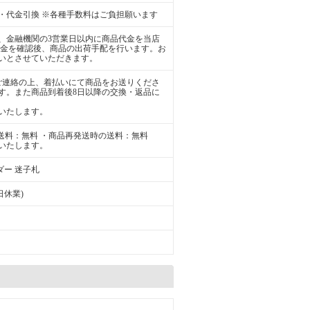
・代金引換 ※各種手数料はご負担願います
、金融機関の3営業日以内に商品代金を当店
入金を確認後、商品の出荷手配を行います。お
いとさせていただきます。
ご連絡の上、着払いにて商品をお送りくださ
す。また商品到着後8日以降の交換・返品に
いたします。
送料：無料 ・商品再発送時の送料：無料
いたします。
ダー 迷子札
祭日休業)