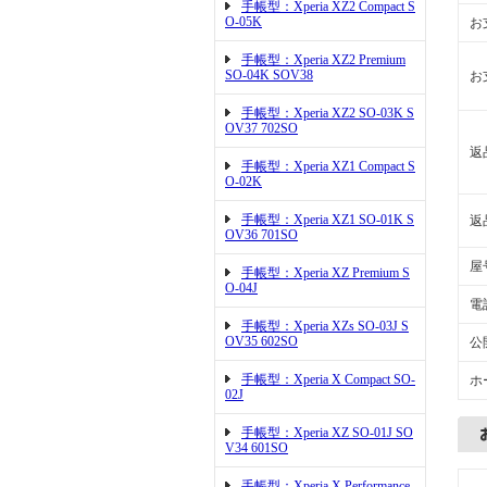
手帳型：Xperia XZ2 Compact S
O-05K
お
手帳型：Xperia XZ2 Premium
SO-04K SOV38
お
手帳型：Xperia XZ2 SO-03K S
OV37 702SO
返
手帳型：Xperia XZ1 Compact S
O-02K
手帳型：Xperia XZ1 SO-01K S
返
OV36 701SO
屋
手帳型：Xperia XZ Premium S
O-04J
電
手帳型：Xperia XZs SO-03J S
OV35 602SO
公
手帳型：Xperia X Compact SO-
ホ
02J
手帳型：Xperia XZ SO-01J SO
V34 601SO
手帳型：Xperia X Performance