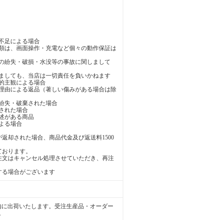
不足による場合
類は、画面操作・充電など個々の動作保証は
の紛失・破損・水没等の事故に関しまして
ましても、当店は一切責任を負いかねます
的主観による場合
理由による返品（著しい傷みがある場合は除
紛失・破棄された場合
された場合
述がある商品
よる場合
返却された場合、商品代金及び返送料1500
ております。
注文はキャンセル処理させていただき、再注
する場合がございます
内に出荷いたします。受注生産品・オーダー
。