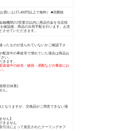
お買い上げ5,400円以上で無料） ■消費税
金融機関の3営業日以内に商品代金を当店指
金を確認後、商品の出荷手配を行います。お支
とさせていただきます。
違ったものが送られていないかご確認下さ
や配送中の事故等で壊れていた場合は商品お
下さい。
だきます。
配送途中の紛失・破損・遅配などの事故にお
い。
日曜・祝祭日休業)
せん。
換となりますが、交換品がご用意できない場
ません】
できません
取引法によって規定されたクーリングオフ