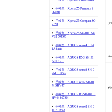
手帳型：Xperia Z5 Premium S
O-03H
手帳型：Xperia Z5 Compact SO
ク
-02H
手帳型：Xperia Z5 SO-01H SO
V32 501SO
手帳型：AQUOS sense4 SH-4
1A basic
Am
手帳型：AQUOS R5G SH-51
A SHG01
手帳型：AQUOS sense3 SH-0
2M SHV45
手帳型：AQUOS zero2 SH-01
M SHV47
代
手帳型：AQUOS R3 SH-04L S
HV44 807SH
手帳型：AQUOS sense2 SH-0
1L SHV43