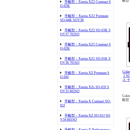
帳型
手帳型：Xperia XZ2 Compact S
O-05K
手帳型：Xperia XZ2 Premium
SO-04K SOV38
手帳型：Xperia XZ2 SO-03K S
OV37 702SO
手帳型：Xperia XZ1 Compact S
O-02K
手帳型：Xperia XZ1 SO-01K S
OV36 701SO
Gala
手帳型：Xperia XZ Premium S
2 
O-04J
ス 
手帳型：Xperia XZs SO-03J S
OV35 602SO
Gala
帳型
手帳型：Xperia X Compact SO-
02J
手帳型：Xperia XZ SO-01J SO
V34 601SO
手帳型：Xperia X Performance