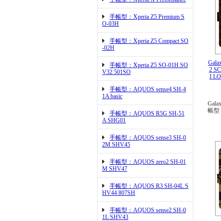
手帳型：Xperia Z5 Premium S
O-03H
手帳型：Xperia Z5 Compact SO
-02H
Gala
手帳型：Xperia Z5 SO-01H SO
2 S
V32 501SO
I 
手帳型：AQUOS sense4 SH-4
1A basic
Gala
帳型
手帳型：AQUOS R5G SH-51
A SHG01
手帳型：AQUOS sense3 SH-0
2M SHV45
手帳型：AQUOS zero2 SH-01
M SHV47
手帳型：AQUOS R3 SH-04L S
HV44 807SH
手帳型：AQUOS sense2 SH-0
1L SHV43