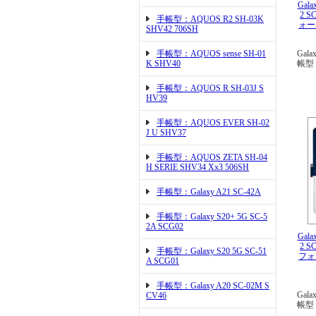
Gala
2 
手帳型：AQUOS R2 SH-03K
ォー
SHV42 706SH
手帳型：AQUOS sense SH-01
Gala
K SHV40
帳型
手帳型：AQUOS R SH-03J S
HV39
手帳型：AQUOS EVER SH-02
J U SHV37
手帳型：AQUOS ZETA SH-04
H SERIE SHV34 Xx3 506SH
手帳型：Galaxy A21 SC-42A
手帳型：Galaxy S20+ 5G SC-5
2A SCG02
Gala
2 
手帳型：Galaxy S20 5G SC-51
フォ
A SCG01
手帳型：Galaxy A20 SC-02M S
Gala
CV46
帳型