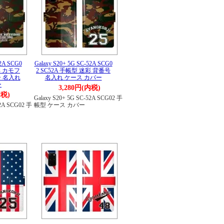
52A SCG0
Galaxy S20+ 5G SC-52A SCG0
彩 カモフ
2 SC52A 手帳型 迷彩 背番号
 名入れ
名入れ ケース カバー
ー
3,280円(内税)
内税)
Galaxy S20+ 5G SC-52A SCG02 手
52A SCG02 手
帳型 ケース カバー