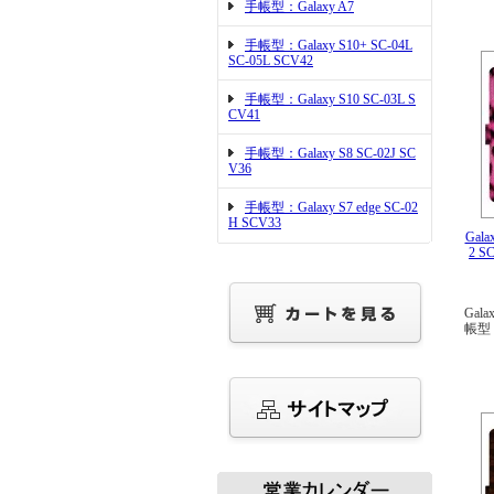
手帳型：Galaxy A7
手帳型：Galaxy S10+ SC-04L
SC-05L SCV42
手帳型：Galaxy S10 SC-03L S
CV41
手帳型：Galaxy S8 SC-02J SC
V36
手帳型：Galaxy S7 edge SC-02
H SCV33
Gala
2 
Gala
帳型