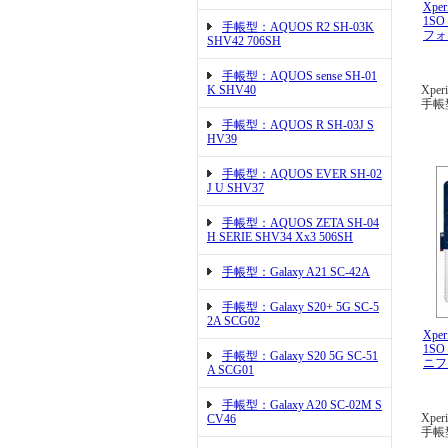
Xper
1SO
手帳型：AQUOS R2 SH-03K
フォ
SHV42 706SH
手帳型：AQUOS sense SH-01
K SHV40
Xper
手帳
手帳型：AQUOS R SH-03J S
HV39
手帳型：AQUOS EVER SH-02
J U SHV37
手帳型：AQUOS ZETA SH-04
H SERIE SHV34 Xx3 506SH
手帳型：Galaxy A21 SC-42A
手帳型：Galaxy S20+ 5G SC-5
2A SCG02
Xper
1SO
手帳型：Galaxy S20 5G SC-51
ニフ
A SCG01
手帳型：Galaxy A20 SC-02M S
Xper
CV46
手帳