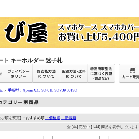
ート キーホルダー 迷子札
ム
手帳型：Xperia XZ3 SO-01L SOV39 801SO
＞
並び順を変更]
・おすすめ順
・価格順
・新着順
全 [44] 商品中 [1-44] 商品を表示していま