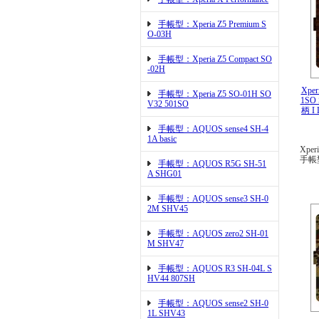
手帳型：Xperia Z5 Premium S
O-03H
手帳型：Xperia Z5 Compact SO
-02H
Xper
手帳型：Xperia Z5 SO-01H SO
1SO
V32 501SO
柄 I
手帳型：AQUOS sense4 SH-4
1A basic
Xper
手帳
手帳型：AQUOS R5G SH-51
A SHG01
手帳型：AQUOS sense3 SH-0
2M SHV45
手帳型：AQUOS zero2 SH-01
M SHV47
手帳型：AQUOS R3 SH-04L S
HV44 807SH
手帳型：AQUOS sense2 SH-0
1L SHV43