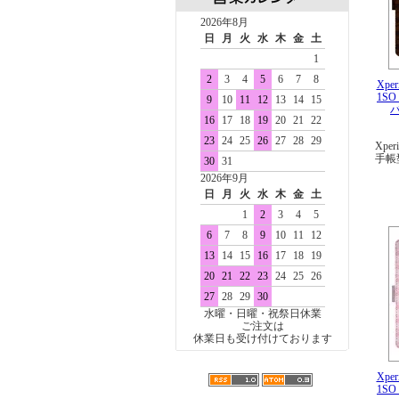
2026年8月
日
月
火
水
木
金
土
1
2
3
4
5
6
7
8
Xper
1SO
9
10
11
12
13
14
15
16
17
18
19
20
21
22
23
24
25
26
27
28
29
Xper
手帳
30
31
2026年9月
日
月
火
水
木
金
土
1
2
3
4
5
6
7
8
9
10
11
12
13
14
15
16
17
18
19
20
21
22
23
24
25
26
27
28
29
30
水曜・日曜・祝祭日休業
ご注文は
休業日も受け付けております
Xper
1SO