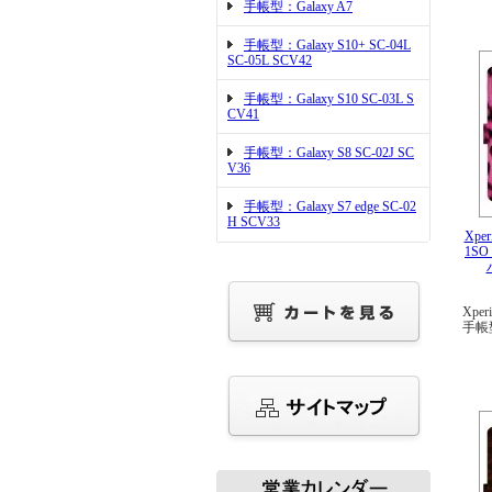
手帳型：Galaxy A7
手帳型：Galaxy S10+ SC-04L
SC-05L SCV42
手帳型：Galaxy S10 SC-03L S
CV41
手帳型：Galaxy S8 SC-02J SC
V36
手帳型：Galaxy S7 edge SC-02
H SCV33
Xper
1SO
Xper
手帳