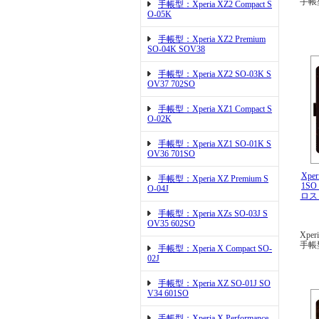
手帳
手帳型：Xperia XZ2 Compact S
O-05K
手帳型：Xperia XZ2 Premium
SO-04K SOV38
手帳型：Xperia XZ2 SO-03K S
OV37 702SO
手帳型：Xperia XZ1 Compact S
O-02K
手帳型：Xperia XZ1 SO-01K S
OV36 701SO
Xper
手帳型：Xperia XZ Premium S
1SO
O-04J
ロス
手帳型：Xperia XZs SO-03J S
OV35 602SO
Xper
手帳
手帳型：Xperia X Compact SO-
02J
手帳型：Xperia XZ SO-01J SO
V34 601SO
手帳型：Xperia X Performance