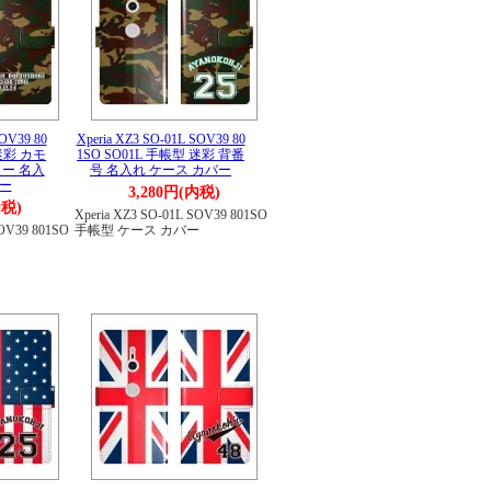
SOV39 80
Xperia XZ3 SO-01L SOV39 80
 迷彩 カモ
1SO SO01L 手帳型 迷彩 背番
ー 名入
号 名入れ ケース カバー
バー
3,280円(内税)
内税)
Xperia XZ3 SO-01L SOV39 801SO
SOV39 801SO
手帳型 ケース カバー
ー