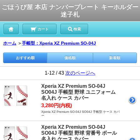
ごほうび屋 本店 ナンバープレート キーホルダー
迷子札
カート
検索
ホーム
＞
手帳型：Xperia XZ Premium SO-04J
おすすめ順
価格順
新着順
1-12 / 43
次のページへ
Xperia XZ Premium SO-04J
SO04J 手帳型 野球 ユニフォーム
名入れ ケース カバー
3,280円(内税)
Xperia XZ Premium SO-04J SO04J 手帳型 ケース カバ
ー
Xperia XZ Premium SO-04J
SO04J 手帳型 野球 背番号 ボール
名入れ ケース カバー