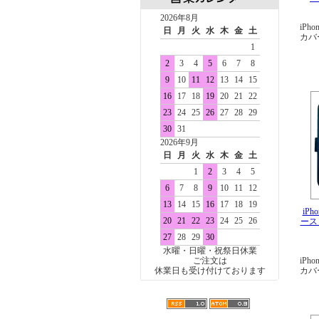
2026年8月
iPho
日
月
火
水
木
金
土
カバ
1
2
3
4
5
6
7
8
9
10
11
12
13
14
15
16
17
18
19
20
21
22
23
24
25
26
27
28
29
30
31
2026年9月
日
月
火
水
木
金
土
1
2
3
4
5
6
7
8
9
10
11
12
13
14
15
16
17
18
19
iPh
20
21
22
23
24
25
26
ース
27
28
29
30
水曜・日曜・祝祭日休業
ご注文は
iPho
休業日も受け付けております
カバ