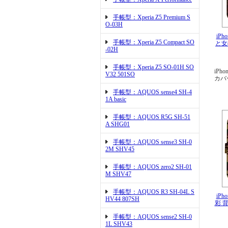
手帳型：Xperia Z5 Premium S
O-03H
iPh
手帳型：Xperia Z5 Compact SO
と女
-02H
手帳型：Xperia Z5 SO-01H SO
iPho
V32 501SO
カバ
手帳型：AQUOS sense4 SH-4
1A basic
手帳型：AQUOS R5G SH-51
A SHG01
手帳型：AQUOS sense3 SH-0
2M SHV45
手帳型：AQUOS zero2 SH-01
M SHV47
手帳型：AQUOS R3 SH-04L S
iPh
HV44 807SH
彩 
手帳型：AQUOS sense2 SH-0
1L SHV43