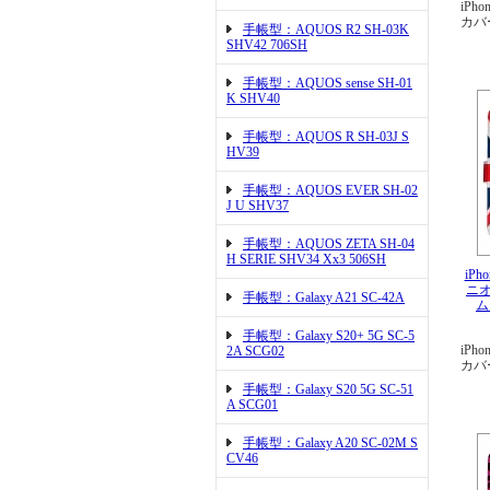
iPho
カバ
手帳型：AQUOS R2 SH-03K
SHV42 706SH
手帳型：AQUOS sense SH-01
K SHV40
手帳型：AQUOS R SH-03J S
HV39
手帳型：AQUOS EVER SH-02
J U SHV37
手帳型：AQUOS ZETA SH-04
H SERIE SHV34 Xx3 506SH
iPh
ニ
手帳型：Galaxy A21 SC-42A
ム
手帳型：Galaxy S20+ 5G SC-5
iPho
2A SCG02
カバ
手帳型：Galaxy S20 5G SC-51
A SCG01
手帳型：Galaxy A20 SC-02M S
CV46