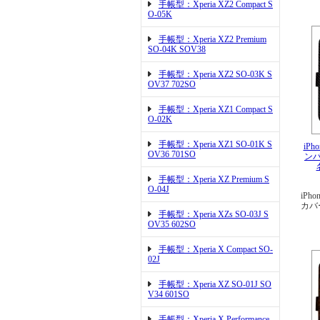
手帳型：Xperia XZ2 Compact S
O-05K
手帳型：Xperia XZ2 Premium
SO-04K SOV38
手帳型：Xperia XZ2 SO-03K S
OV37 702SO
手帳型：Xperia XZ1 Compact S
O-02K
手帳型：Xperia XZ1 SO-01K S
iPh
OV36 701SO
ン
手帳型：Xperia XZ Premium S
O-04J
iPho
カバ
手帳型：Xperia XZs SO-03J S
OV35 602SO
手帳型：Xperia X Compact SO-
02J
手帳型：Xperia XZ SO-01J SO
V34 601SO
手帳型：Xperia X Performance