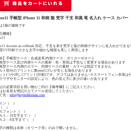
hone11 手帳型 iPhone 11 和柄 龍 梵字 干支 和風 竜 名入れ ケース カバー
は1個の価格です
応機種】
ne11
one11 docomo au softbank 対応、干支を表す梵字と龍の和柄デザインに名入れがで
質UV印刷で小さな文字や細かな模様も美しく再現します
材】手帳型ケース：合成皮革/内側ケース：ポリカーボネート
帳型ケース及び内側ケースの素材・色・形状は予告なく変更する場合があります
帳型ケース内側のカラー、内側ケースの素材・カラーは指定できません
ルト部分のプリントに数mmのズレが生じる場合があります
ット(つや消し)プリント(印刷)です。デコではありません>※スマートフォン本体は
ラウザやモニターの設定により、色の見え方に多少の違いがあります
記の必要項目を買い物かご内の【備考欄】にご記入ください。
はお名前を明記の上でメール送信してください。
て先：
info@keyholderman.com
イン（ ）
（ ）
れフォント（ ）
れ１：10文字まで（ ）
れ２：8文字まで（ ）
字の種類は名称（キリーク等）のみで構いません。