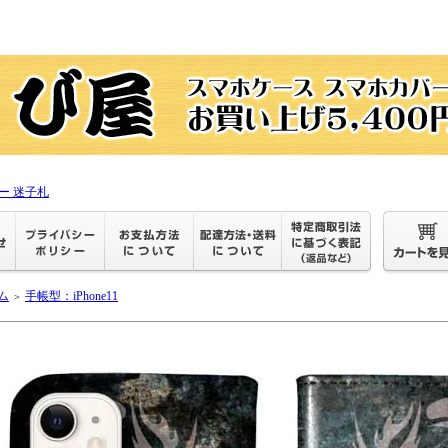
ー 迷子札
ム
手帳型：iPhone11
＞