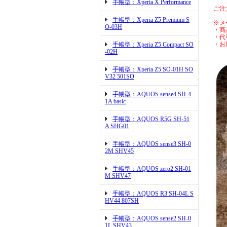
手帳型：Xperia X Performance
ご注
手帳型：Xperia Z5 Premium S
※メ
O-03H
・商
・代
・お
手帳型：Xperia Z5 Compact SO
-02H
手帳型：Xperia Z5 SO-01H SO
V32 501SO
手帳型：AQUOS sense4 SH-4
1A basic
手帳型：AQUOS R5G SH-51
A SHG01
手帳型：AQUOS sense3 SH-0
2M SHV45
手帳型：AQUOS zero2 SH-01
M SHV47
手帳型：AQUOS R3 SH-04L S
HV44 807SH
手帳型：AQUOS sense2 SH-0
1L SHV43