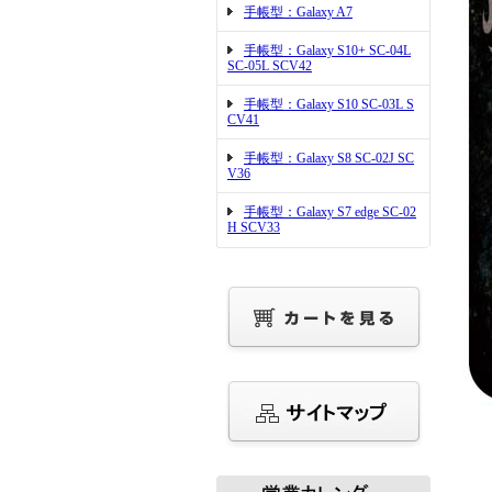
手帳型：Galaxy A7
手帳型：Galaxy S10+ SC-04L
SC-05L SCV42
手帳型：Galaxy S10 SC-03L S
CV41
手帳型：Galaxy S8 SC-02J SC
V36
手帳型：Galaxy S7 edge SC-02
H SCV33