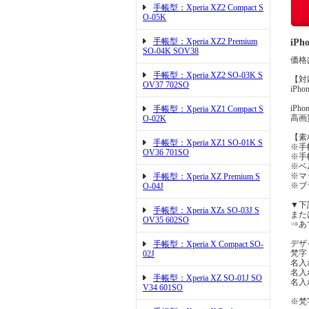
手帳型：Xperia XZ2 Compact S
O-05K
手帳型：Xperia XZ2 Premium
iP
SO-04K SOV38
価格
手帳型：Xperia XZ2 SO-03K S
【対
OV37 702SO
iPho
iPh
手帳型：Xperia XZ1 Compact S
高画
O-02K
【素
手帳型：Xperia XZ1 SO-01K S
※手
OV36 701SO
※手
※ベ
※マ
手帳型：Xperia XZ Premium S
※ブ
O-04J
▼下
手帳型：Xperia XZs SO-03J S
また
OV35 602SO
⇒あ
デザ
手帳型：Xperia X Compact SO-
梵字
02J
名入
名入
手帳型：Xperia XZ SO-01J SO
名入
V34 601SO
※梵