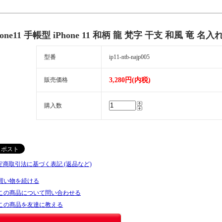
hone11 手帳型 iPhone 11 和柄 龍 梵字 干支 和風 竜 
型番
ip11-ntb-najp005
販売価格
3,280円(内税)
購入数
特定商取引法に基づく表記 (返品など)
買い物を続ける
この商品について問い合わせる
この商品を友達に教える