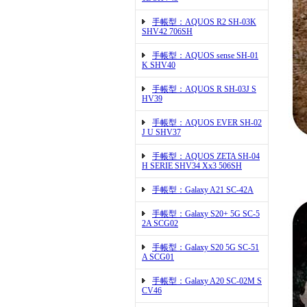
手帳型：AQUOS R2 SH-03K
SHV42 706SH
手帳型：AQUOS sense SH-01
K SHV40
手帳型：AQUOS R SH-03J S
HV39
手帳型：AQUOS EVER SH-02
J U SHV37
手帳型：AQUOS ZETA SH-04
H SERIE SHV34 Xx3 506SH
手帳型：Galaxy A21 SC-42A
手帳型：Galaxy S20+ 5G SC-5
2A SCG02
手帳型：Galaxy S20 5G SC-51
A SCG01
手帳型：Galaxy A20 SC-02M S
CV46