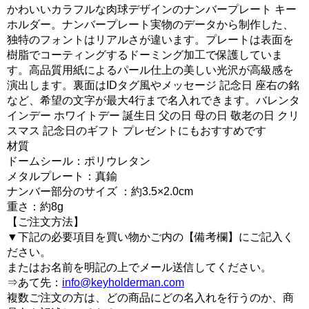
かわいいカラフルな肉球デザインのナンバープレート キー
ホルダー。ナンバープレート実物のデータから制作した、
独特のフォントはリアルさが違います。プレートは表面を
樹脂でコーティングするドーミング加工で保護していま
す。高品質用紙によるパール仕上の美しい光沢が高級感を
演出します。裏面はIDタグ風やメッセージ 記念日 座右の銘
など、希望の文字が最大4行まで名入れできます。バレンタ
インデー ホワイトデー 誕生日 父の日 母の日 敬老の日 クリ
スマス 記念日のギフト プレゼントにもおすすめです
材質
ドームシール：ポリウレタン
メタルプレート：真鍮
ナンバー部分のサイズ ：約3.5×2.0cm
重さ：約8g
【ご注文方法】
▼下記の必要項目を買い物かご内の【備考欄】にご記入く
ださい。
またはお名前を明記の上でメール送信してください。
⇒あて先：
info@keyholderman.com
複数ご注文の方は、どの商品にどの名入れを行うのか、商