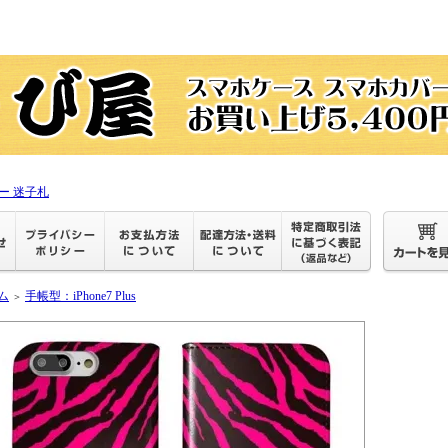
ー 迷子札
ム
手帳型：iPhone7 Plus
＞