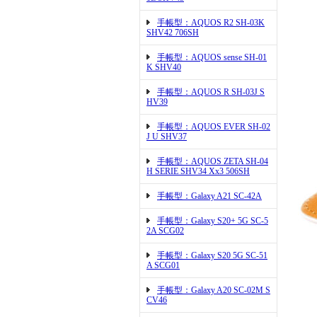
手帳型：AQUOS R2 SH-03K
SHV42 706SH
手帳型：AQUOS sense SH-01
K SHV40
手帳型：AQUOS R SH-03J S
HV39
手帳型：AQUOS EVER SH-02
J U SHV37
手帳型：AQUOS ZETA SH-04
H SERIE SHV34 Xx3 506SH
手帳型：Galaxy A21 SC-42A
手帳型：Galaxy S20+ 5G SC-5
2A SCG02
手帳型：Galaxy S20 5G SC-51
A SCG01
手帳型：Galaxy A20 SC-02M S
CV46