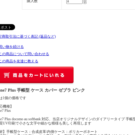
購入数
特定商取引法に基づく表記 (返品など)
買い物を続ける
この商品について問い合わせる
この商品を友達に教える
hone7 Plus 手帳型 ケース カバー ゼブラ ピンク
は1個の価格です
応機種】
e7 Plus
one7 Plus docomo au softbank 対応、当店オリジナルデザインのダイアリータイプ 手
質UV印刷で小さな文字や細かな模様も美しく再現します
材】手帳型ケース：合成皮革/内側ケース：ポリカーボネート