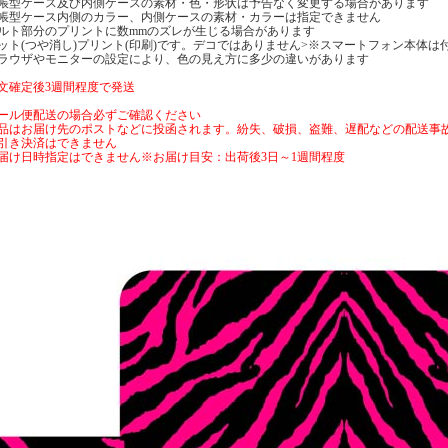
帳型ケース及び内側ケースの素材・色・形状は予告なく変更する場合があります
帳型ケース内側のカラー、内側ケースの素材・カラーは指定できません
ルト部分のプリントに数mmのズレが生じる場合があります
ット(つや消し)プリント(印刷)です。デコではありません>※スマートフォン本体は
ラウザやモニターの設定により、色の見え方に多少の違いがあります
文確定後3週間程度で発送
ール便配送の場合必ずご確認ください
品はお届け先のポストなどに投函されます。紛失、破損、盗難、遅配などの配送事
引き決済はできません
届け日時指定はできません※お届け目安：出荷後3日～1週間程度