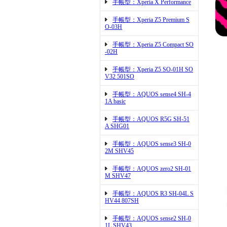
手帳型：Xperia X Performance
手帳型：Xperia Z5 Premium S
O-03H
手帳型：Xperia Z5 Compact SO
-02H
手帳型：Xperia Z5 SO-01H SO
V32 501SO
手帳型：AQUOS sense4 SH-4
1A basic
手帳型：AQUOS R5G SH-51
A SHG01
手帳型：AQUOS sense3 SH-0
2M SHV45
手帳型：AQUOS zero2 SH-01
M SHV47
手帳型：AQUOS R3 SH-04L S
HV44 807SH
手帳型：AQUOS sense2 SH-0
1L SHV43