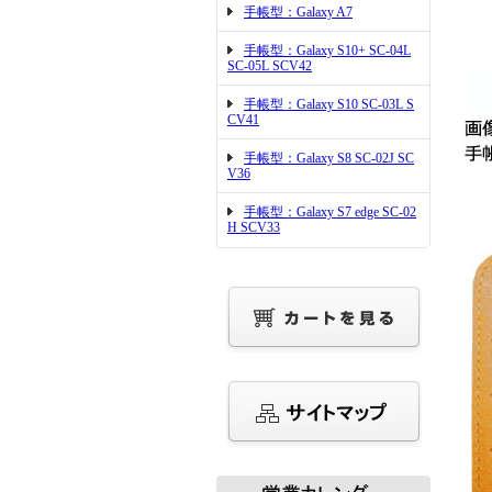
手帳型：Galaxy A7
手帳型：Galaxy S10+ SC-04L
SC-05L SCV42
手帳型：Galaxy S10 SC-03L S
CV41
手帳型：Galaxy S8 SC-02J SC
V36
手帳型：Galaxy S7 edge SC-02
H SCV33